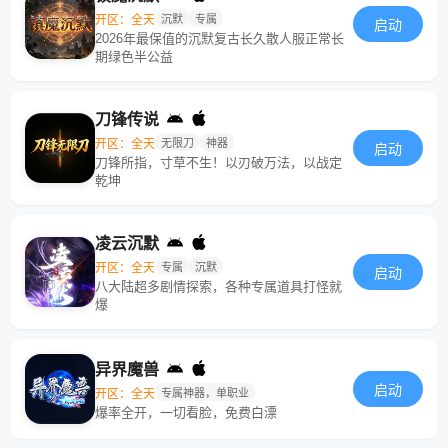
开区：全天
沉默
专属
启动
2026年最保值的沉默复古长久散人服正常长
期绿色半公益
刀锋传说
开区：全天
无限刀
神器
启动
刀锋所指，寸草不生！以刃破万法，以战定
乾坤
凌云沉默
开区：全天
专属
沉默
启动
八大陆超多剧情探索，各种专属道具打怪就
爆
异界魔兽
启动
开区：全天
专属神器，单职业
爆率全开，一切看脸，免费白漂