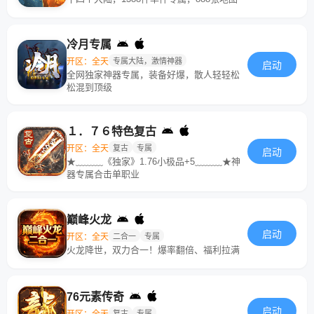
冷月专属
开区：全天
专属大陆，激情神器
启动
全网独家神器专属，装备好爆，散人轻轻松
松混到顶级
１．７６特色复古
开区：全天
复古
专属
启动
★﹏﹏﹏《独家》1.76小极品+5﹏﹏﹏★神
器专属合击单职业
巅峰火龙
启动
开区：全天
二合一
专属
火龙降世，双力合一！爆率翻倍、福利拉满
76元素传奇
启动
开区：全天
复古
专属