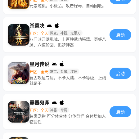
元素随机，小极品，攻击绿毒，自动回收。
杀意决
开区：全天
微变，神器，无限刀
启动
八门派江湖乱战、上百种武功秘籍、奇经八
脉、六道轮回、追梦神器
星月传说
开区：全天
复古，专属，攻速
启动
复古攻速专属，不卡大陆、不卡等级，上线
就是干
霸器鬼斧
开区：全天
神器
专属
启动
独家宠物 可分体合体 分体群怪 合体增加人
物属性