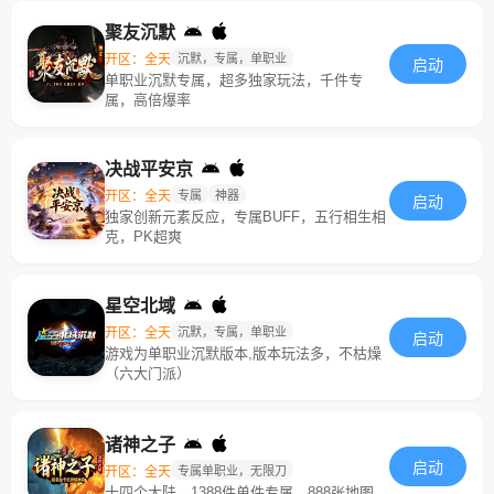
聚友沉默
开区：全天
沉默，专属，单职业
启动
单职业沉默专属，超多独家玩法，千件专
属，高倍爆率
决战平安京
开区：全天
专属
神器
启动
独家创新元素反应，专属BUFF，五行相生相
克，PK超爽
星空北域
开区：全天
沉默，专属，单职业
启动
游戏为单职业沉默版本,版本玩法多，不枯燥
（六大门派）
诸神之子
启动
开区：全天
专属单职业，无限刀
十四个大陆，1388件单件专属，888张地图