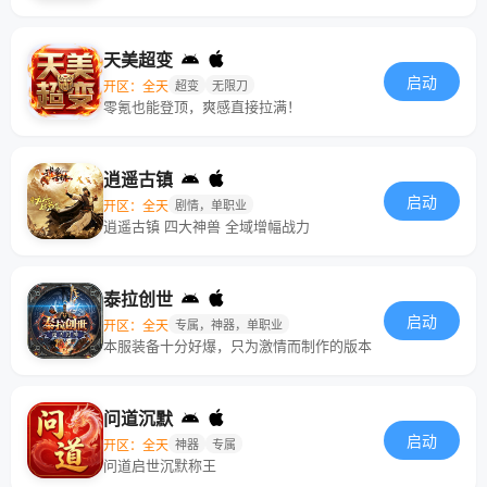
天美超变
启动
开区：全天
超变
无限刀
零氪也能登顶，爽感直接拉满！
逍遥古镇
启动
开区：全天
剧情，单职业
逍遥古镇 四大神兽 全域增幅战力
泰拉创世
启动
开区：全天
专属，神器，单职业
本服装备十分好爆，只为激情而制作的版本
问道沉默
启动
开区：全天
神器
专属
问道启世沉默称王