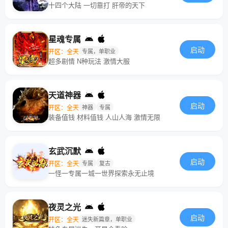
十四个大陆 一切靠打 肝帝的天下
星魂专属
启动
开区：全天
专属，单职业
超多剧情 N种玩法 激情大服
天道神器
启动
开区：全天
神器
专属
装备值钱 材料值钱 人山人海 激情无限
玄武沉默
启动
开区：全天
专属
复古
一怪一专属一城一世界探索永无止境
夜灵之光
启动
开区：全天
迷失新篇章，单职业