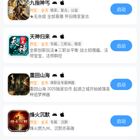
九指神丐
启动
开区：全天
微变，复古，公益
★无合成 全部靠爆 怀旧微变复古
天神归来
开区：全天
专属，三职业，微变
启动
全新创新玩法★三职业平衡 战士招傀儡，法
师宝宝，法师群控
重回山海
开区：全天
单职业专属神器
启动
重回山海 2025独家巨作 起源之城开始掉落各
种追梦神器
烽火沉默
启动
开区：全天
专属
沉默
烽火燃九州，沉默亦英雄