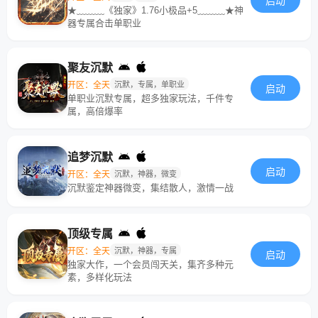
启动
★﹏﹏﹏《独家》1.76小极品+5﹏﹏﹏★神
器专属合击单职业
聚友沉默
开区：全天
沉默，专属，单职业
启动
单职业沉默专属，超多独家玩法，千件专
属，高倍爆率
追梦沉默
启动
开区：全天
沉默，神器，微变
沉默鉴定神器微变，集结散人，激情一战
顶级专属
开区：全天
沉默，神器，专属
启动
独家大作，一个会员闯天关，集齐多种元
素，多样化玩法