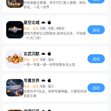
所有装备全靠爆，货币可打,散人激情，耐玩
好玩，一花一世界
星空北域
开区：全天
沉默，专属，单职业
启动
游戏为单职业沉默版本,版本玩法多，不枯燥
（六大门派）
玄武沉默
启动
开区：全天
专属
复古
一怪一专属一城一世界探索永无止境
专属世界
开区：全天
专属
散人
启动
全新BUFF玩法，各种专属神器，只要花时间
就是王者