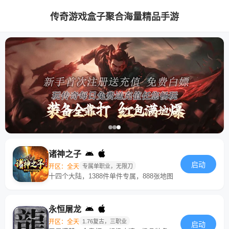
传奇游戏盒子聚合海量精品手游
诸神之子
启动
开区：全天
专属单职业，无限刀
十四个大陆，1388件单件专属，888张地图
永恒屠龙
开区：全天
1.76复古，三职业
启动