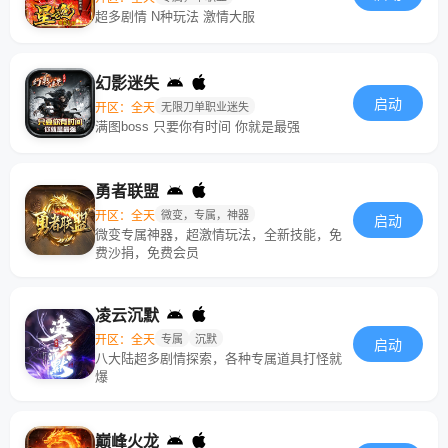
超多剧情 N种玩法 激情大服
幻影迷失
启动
开区：全天
无限刀单职业迷失
满图boss 只要你有时间 你就是最强
勇者联盟
开区：全天
微变，专属，神器
启动
微变专属神器，超激情玩法，全新技能，免
费沙捐，免费会员
凌云沉默
开区：全天
专属
沉默
启动
八大陆超多剧情探索，各种专属道具打怪就
爆
巅峰火龙