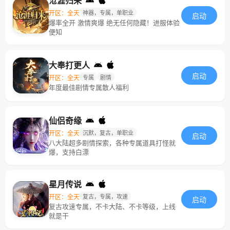
沧涯归来
开区：全天
神器，专属，单职业
启动
爆率全开 激情爽爆 绝无任何隐藏！进服体验
便知
大奉打更人
启动
开区：全天
专属
剧情
年度最佳剧情专属散人福利
仙侣奇缘
开区：全天
沉默，复古，单职业
启动
八大陆超多剧情探索，各种专属道具打怪就
爆，支持白漂
星月传说
开区：全天
复古，专属，攻速
启动
复古攻速专属，不卡大陆、不卡等级，上线
就是干