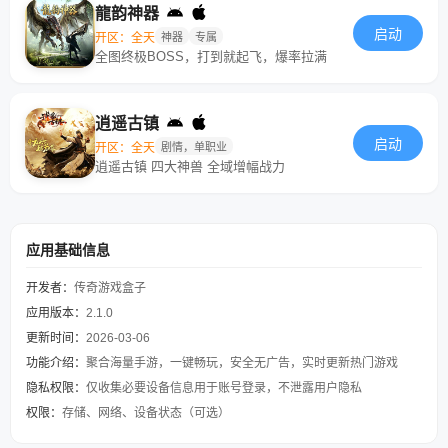
龍韵神器
启动
开区：全天
神器
专属
全图终极BOSS，打到就起飞，爆率拉满
逍遥古镇
启动
开区：全天
剧情，单职业
逍遥古镇 四大神兽 全域增幅战力
应用基础信息
开发者：
传奇游戏盒子
应用版本：
2.1.0
更新时间：
2026-03-06
功能介绍：
聚合海量手游，一键畅玩，安全无广告，实时更新热门游戏
隐私权限：
仅收集必要设备信息用于账号登录，不泄露用户隐私
权限：
存储、网络、设备状态（可选）