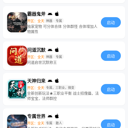
霸器鬼斧
开区：全天
神器
专属
启动
独家宠物 可分体合体 分体群怪 合体增加人
物属性
问道沉默
启动
开区：全天
神器
专属
问道启世沉默称王
天神归来
开区：全天
专属，三职业，微变
启动
全新创新玩法★三职业平衡 战士招傀儡，法
师宝宝，法师群控
专属世界
开区：全天
专属
散人
启动