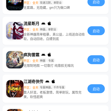
启动
开区：全天
攻速沉默，单职业
无套路，无隐藏，gm只为做口碑
流星断月
开区：全天
神器，单职业
启动
全新神器简单粗暴，真公益，上线送自动拾
取，自动回收，白嫖到底
疯狗雷霆
启动
开区：全天
神器
专属
无限制地图 一切靠打 纯靠脸无暗坑
江湖奇侠传
开区：全天
专属神器，千件专属
启动
散人好混，老板激情，简单耐玩，属性完
美，砍怪超爽