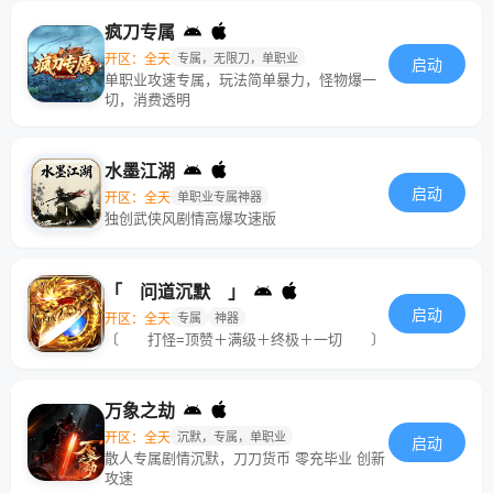
疯刀专属
开区：全天
专属，无限刀，单职业
启动
单职业攻速专属，玩法简单暴力，怪物爆一
切，消费透明
水墨江湖
启动
开区：全天
单职业专属神器
独创武侠风剧情高爆攻速版
「 问道沉默 」
启动
开区：全天
专属
神器
〔 打怪=顶赞＋满级＋终极＋一切 〕
万象之劫
开区：全天
沉默，专属，单职业
启动
散人专属剧情沉默，刀刀货币 零充毕业 创新
攻速