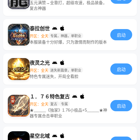
五元满赞→全靠打，超级攻速，极品装备，
复古神器
泰拉创世
启动
开区：全天
专属，神器，单职业
本服装备十分好爆，只为激情而制作的版本
夜灵之光
启动
开区：全天
迷失新篇章，单职业
特色专属迷失，开局全看脸
１．７６特色复古
开区：全天
复古
专属
启动
★﹏﹏﹏《独家》1.76小极品+5﹏﹏﹏★神
器专属合击单职业
星空北域