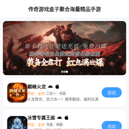
传奇游戏盒子聚合海量精品手游
巅峰火龙
启动
开区：全天
二合一
专属
火龙降世，双力合一！爆率翻倍、福利拉满
冰雪专属王座
开区：全天
专属
神器
启动