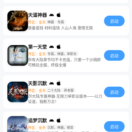
天道神器
启动
开区：全天
神器
专属
装备值钱 材料值钱 人山人海 激情无限
第一天堂
开区：全天
专属，神器，单职业
启动
所有大陆章节均不卡充值，只要一个沙捐即
可畅玩全服，终极全爆
天影沉默
开区：全天
二十大陆
养老服
启动
20大陆专属神器·无限刀单职业版本——以刀
证道，独断万古！
追梦沉默
启动
开区：全天
沉默，神器，微变