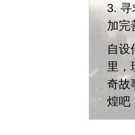
3.
加完
自设
里，
奇故
煌吧