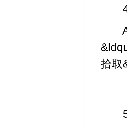
4、
A：
&ld
拾取
5、