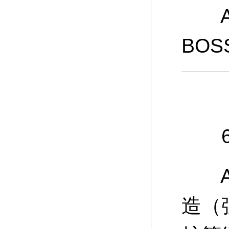
A：
BO
6、
A：
造（